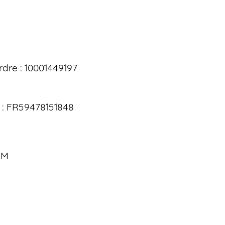
rdre : 10001449197
: FR59478151848
OM