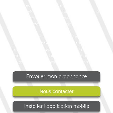
Toute l’équipe de la Pharmacie Roudaut à
LESNEVEN est à votre écoute : nous prenons à
coeur votre santé et mettons tout notre savoir
faire de professionnels de la santé à votre
service.
En prolongement de cette attention de tous les
jours, la Pharmacie Roudaut est heureuse de
mettre à votre disposition son site internet où
vous trouverez des infos santé, des conseils et
toutes les informations utiles sur la pharmacie.
Envoyer mon ordonnance
Nous contacter
Installer l'application mobile