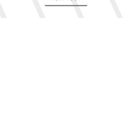
Nos spécialités
La Pharmacie Roudaut située à LESNEVEN est
spécialisée dans de nombreux domaines et notre
équipe est à votre disposition pour vous accompagner
et vous orienter vers la solution la plus adaptée à votre
besoin.
Au-delà de la simple dispensation de médicaments,
votre pharmacien est une ressource précieuse pour
vous informer sur les mesures préventives en matière
de santé. Que ce soit pour des conseils sur les